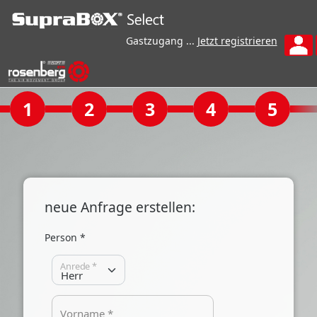
Gastzugang ...
Jetzt registrieren
1
2
3
4
5
neue Anfrage erstellen:
Person *
Anrede *
Vorname *