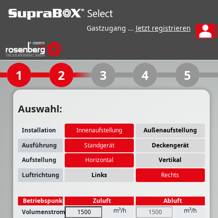
Gastzugang ...
Jetzt registrieren
1
2
3
4
5
Auswahl:
Installation
Innenaufstellung
Außenaufstellung
Ausführung
Standgerät
Deckengerät
Aufstellung
Horizontal
Vertikal
Luftrichtung
Links
Rechts
Betriebspunkt
Zuluft
Abluft
m³/h
m³/h
Volumenstrom