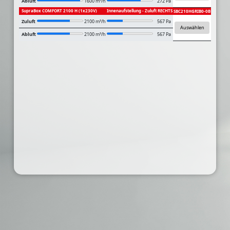
Abluft
1600 m³/h
272 Pa
SupraBox COMFORT 2100 H (1x230V)
Innenaufstellung - Zuluft RECHTS
SBC210HGRIB0-0B
Zuluft
2100 m³/h
567 Pa
Auswählen
Abluft
2100 m³/h
567 Pa