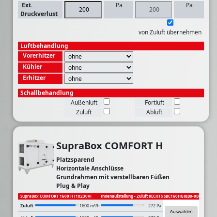
Ext.
Pa
Pa
Druckverlust
von Zuluft übernehmen
Luftbehandlung
Vorerhitzer
Kühler
Erhitzer
Schallbehandlung
Außenluft
Fortluft
Zuluft
Abluft
SupraBox COMFORT H
Platzsparend
Horizontale Anschlüsse
Grundrahmen mit verstellbaren Füßen
Plug & Play
SupraBox COMFORT 1600 H (1x230V)
Innenaufstellung - Zuluft RECHTS
SBC160HGRIB0-0B
Zuluft
1600 m³/h
272 Pa
Auswählen